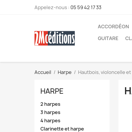
Appelez-nous :
05 59 42 17 33
ACCORDÉON
GUITARE
CL
Accueil
Harpe
Hautbois, violoncelle e
H
HARPE
2 harpes
3 harpes
4 harpes
Clarinette et harpe