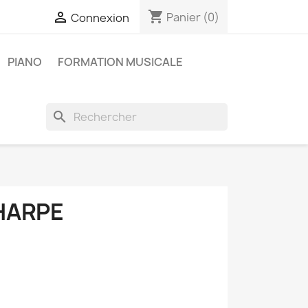
shopping_cart

Panier
(0)
Connexion
PIANO
FORMATION MUSICALE
search
HARPE