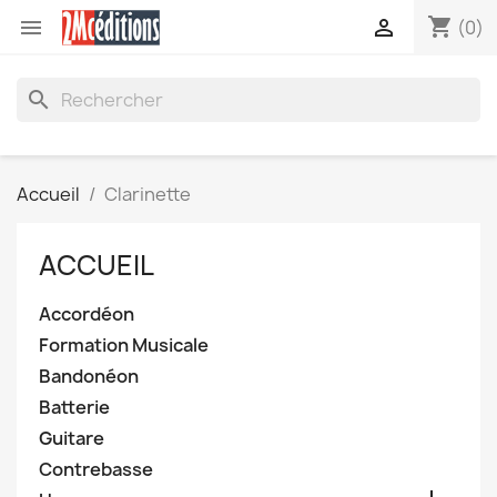
shopping_cart


(0)
search
Accueil
Clarinette
ACCUEIL
Accordéon
Formation Musicale
Bandonéon
Batterie
Guitare
Contrebasse