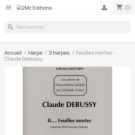
shopping_cart


(0)
search
Accueil
Harpe
2 harpes
Feuilles mortes -
Claude Debussy