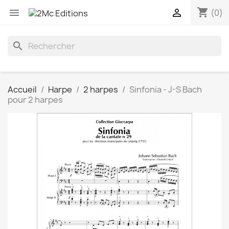
shopping_cart


(0)
search
Accueil
Harpe
2 harpes
Sinfonia - J-S Bach
pour 2 harpes