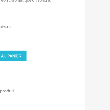
éon chromatique unisonore.
uleurs
 AU PANIER
 produit