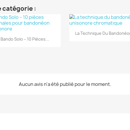
 catégorie :
Aperçu rapide

La Technique Du Bandonéon
Aperçu rapide

Bando Solo – 10 Pièces...
Aucun avis n'a été publié pour le moment.