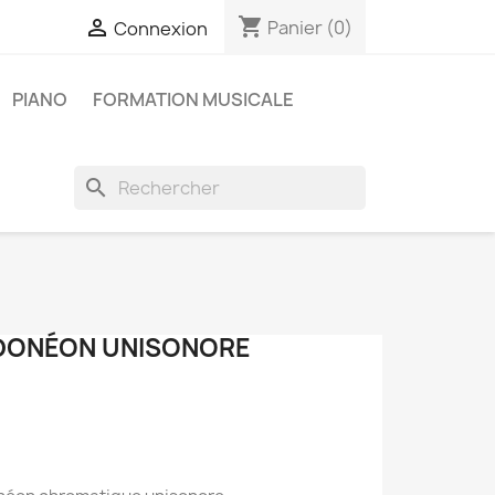
shopping_cart

Panier
(0)
Connexion
PIANO
FORMATION MUSICALE
search
DONÉON UNISONORE