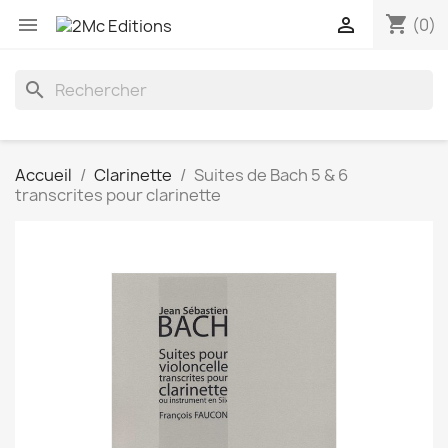
shopping_cart


(0)
search
Accueil
Clarinette
Suites de Bach 5 & 6
transcrites pour clarinette