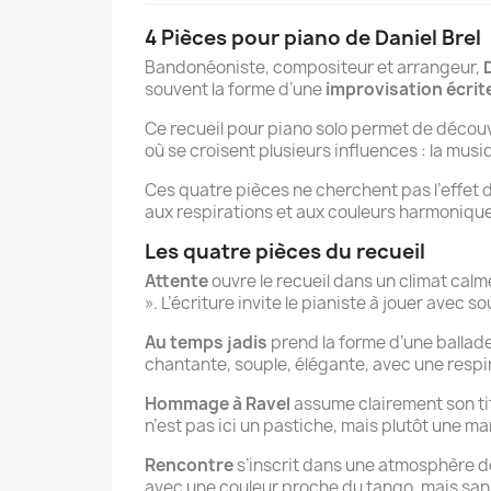
4 Pièces pour piano de Daniel Brel
Bandonéoniste, compositeur et arrangeur,
souvent la forme d’une
improvisation écrit
Ce recueil pour piano solo permet de découv
où se croisent plusieurs influences : la musiq
Ces quatre pièces ne cherchent pas l’effet 
aux respirations et aux couleurs harmoniqu
Les quatre pièces du recueil
Attente
ouvre le recueil dans un climat calme
». L’écriture invite le pianiste à jouer avec 
Au temps jadis
prend la forme d’une ballade
chantante, souple, élégante, avec une respi
Hommage à Ravel
assume clairement son tit
n’est pas ici un pastiche, mais plutôt une 
Rencontre
s’inscrit dans une atmosphère de
avec une couleur proche du tango, mais sans 