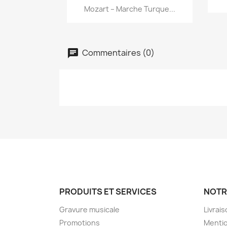
Aperçu rapide

Mozart – Marche Turque...
Commentaires (0)
PRODUITS ET SERVICES
NOTR
Gravure musicale
Livrai
Promotions
Mentio