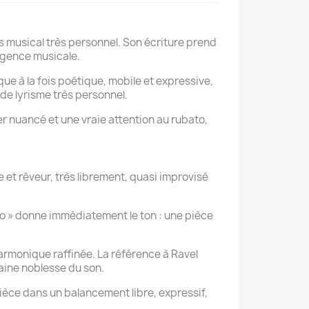
musical très personnel. Son écriture prend
igence musicale.
e à la fois poétique, mobile et expressive,
e de lyrisme très personnel.
r nuancé et une vraie attention au rubato,
me et rêveur, très librement, quasi improvisé
vo » donne immédiatement le ton : une pièce
harmonique raffinée. La référence à Ravel
aine noblesse du son.
pièce dans un balancement libre, expressif,