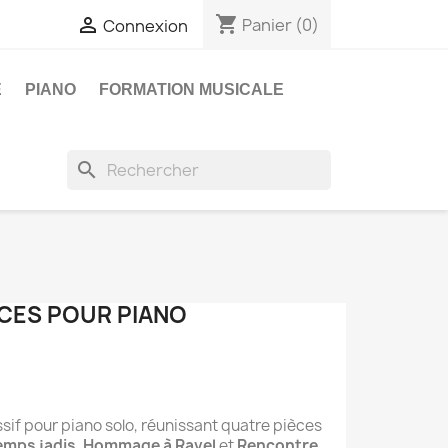
shopping_cart

Panier
(0)
Connexion
E
PIANO
FORMATION MUSICALE
search
IÈCES POUR PIANO
sif pour piano solo, réunissant quatre pièces
emps jadis
,
Hommage à Ravel
et
Rencontre
.