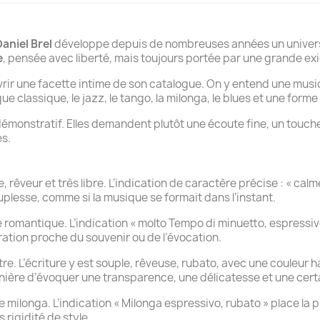
Daniel Brel
développe depuis de nombreuses années un univers 
e
, pensée avec liberté, mais toujours portée par une grande ex
rir une facette intime de son catalogue. On y entend une musiqu
ue classique, le jazz, le tango, la milonga, le blues et une form
démonstratif. Elles demandent plutôt une écoute fine, un touche
es.
, rêveur et très libre. L’indication de caractère précise : « cal
souplesse, comme si la musique se formait dans l’instant.
 romantique. L’indication « molto Tempo di minuetto, espressi
ration proche du souvenir ou de l’évocation.
re. L’écriture y est souple, rêveuse, rubato, avec une couleur 
manière d’évoquer une transparence, une délicatesse et une cert
 milonga. L’indication « Milonga espressivo, rubato » place la 
rigidité de style.