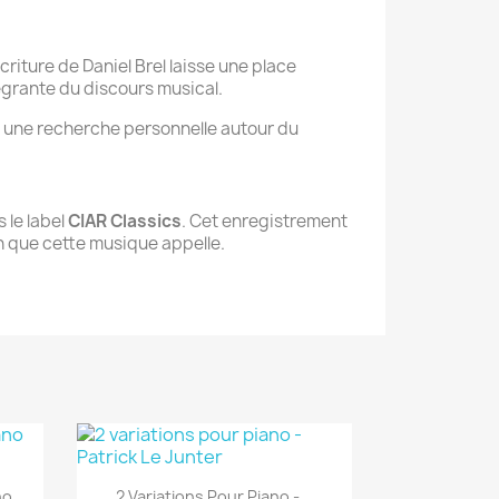
écriture de Daniel Brel laisse une place
tégrante du discours musical.
s une recherche personnelle autour du
s le label
CIAR Classics
. Cet enregistrement
n que cette musique appelle.
Aperçu rapide

no
2 Variations Pour Piano -...