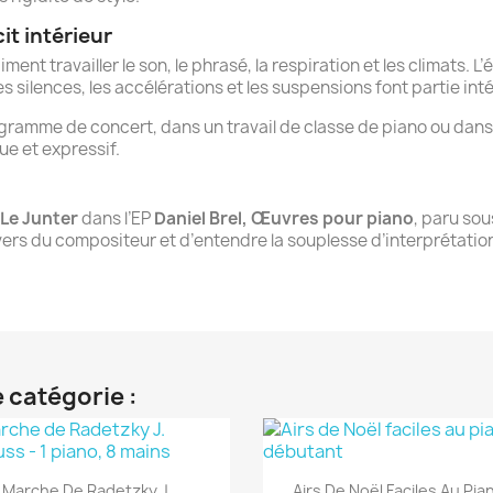
t intérieur
nt travailler le son, le phrasé, la respiration et les climats. L’
es silences, les accélérations et les suspensions font partie in
ogramme de concert, dans un travail de classe de piano ou dan
e et expressif.
 Le Junter
dans l’EP
Daniel Brel, Œuvres pour piano
, paru sou
vers du compositeur et d’entendre la souplesse d’interprétatio
 catégorie :
Aperçu rapide
Aperçu rapide


Marche De Radetzky J....
Airs De Noël Faciles Au Pia