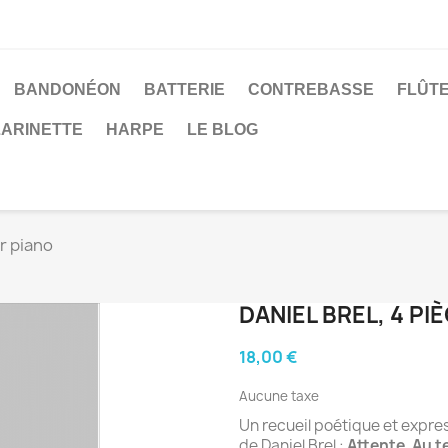
BANDONÉON
BATTERIE
CONTREBASSE
FLÛT
ARINETTE
HARPE
LE BLOG
ur piano
DANIEL BREL, 4 P
18,00 €
Aucune taxe
Un recueil poétique et expres
de Daniel Brel :
Attente
,
Au t