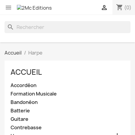
shopping_cart


(0)
search
Accueil
Harpe
ACCUEIL
Accordéon
Formation Musicale
Bandonéon
Batterie
Guitare
Contrebasse