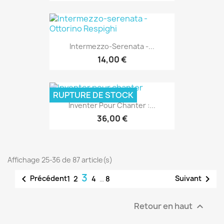
Intermezzo-Serenata -...
14,00 €
RUPTURE DE STOCK
Inventer Pour Chanter :...
36,00 €
Affichage 25-36 de 87 article(s)
3


Précédent
Suivant
1
2
4
…
8
Retour en haut
