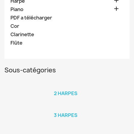

Harpe

Piano
PDF a télécharger
Cor
Clarinette
Flûte
Sous-catégories
2 HARPES
3 HARPES