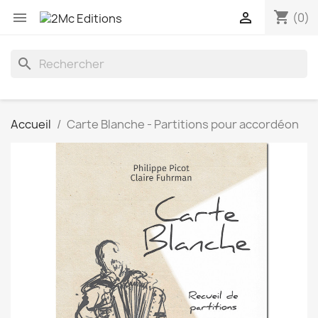
shopping_cart


(0)
search
Accueil
Carte Blanche - Partitions pour accordéon