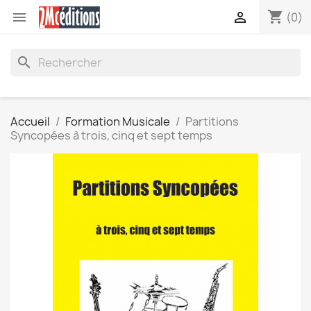
shopping_cart


(0)
search
Accueil
Formation Musicale
Partitions
Syncopées à trois, cinq et sept temps